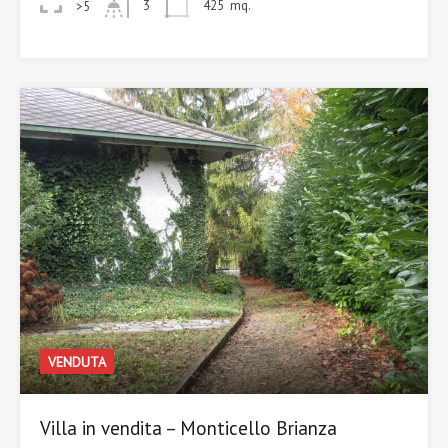
3
425
mq.
>5
VENDUTA
Villa in vendita – Monticello Brianza