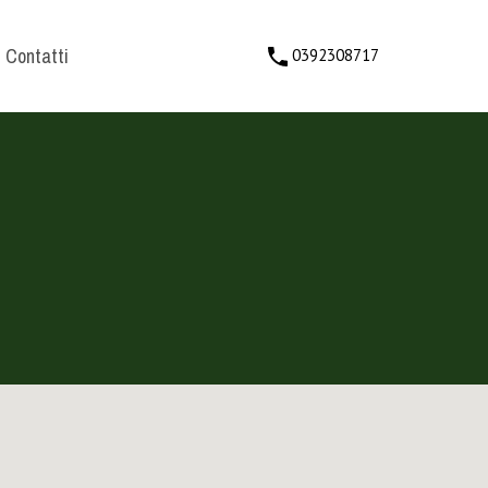
Contatti
0392308717