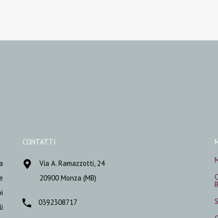
CONTATTI
M
a
Via A. Ramazzotti, 24
C
e
20900 Monza (MB)
B
i
S
0392308717
li