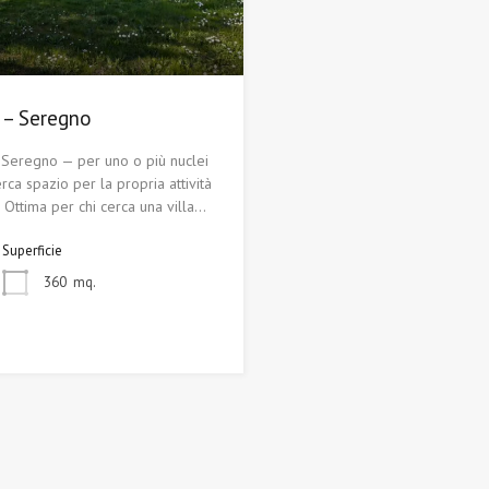
a – Seregno
a Seregno — per uno o più nuclei
erca spazio per la propria attività
i. Ottima per chi cerca una villa…
Superficie
360
mq.