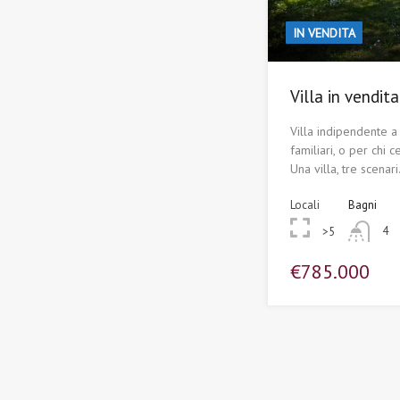
IN VENDITA
Villa in vendit
Villa indipendente 
familiari, o per chi c
Una villa, tre scenar
Locali
Bagni
4
>5
€785.000