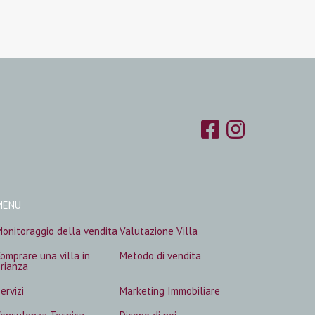
MENU
onitoraggio della vendita
Valutazione Villa
omprare una villa in
Metodo di vendita
rianza
ervizi
Marketing Immobiliare