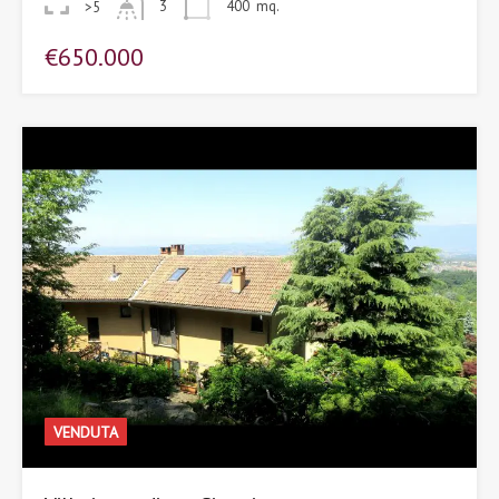
3
400
mq.
>5
€650.000
VENDUTA