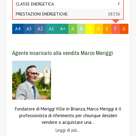
CLASSE ENERGETICA:
F
PRESTAZIONI ENERGETICHE:
187,56
A4
A3
A2
A1
A+
A
B
C
D
E
F
G
Agente incaricato alla vendita Marco Meriggi
Fondatore di Meriggi Ville in Brianza, Marco Meriggi è il
professionista di riferimento per chiunque desideri
vendere o acquistare una…
Leggi di più...