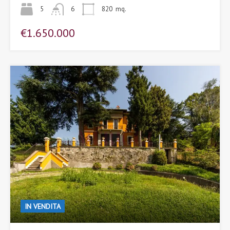
5
6
820
mq.
€1.650.000
IN VENDITA