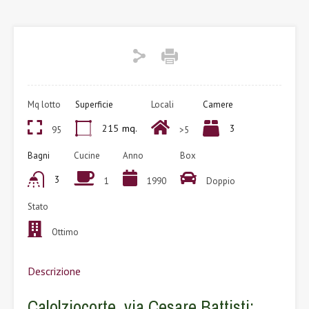
Mq lotto
Superficie
Locali
Camere
215
mq.
3
95
>5
Bagni
Cucine
Anno
Box
3
1
1990
Doppio
Stato
Ottimo
Descrizione
Calolziocorte, via Cesare Battisti: